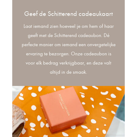
Geef de Schitterend cadeaukaart
Laat iemand zien hoeveel je om hem of haar
geeft met de Schitterend cadeaubon. Dé
perfecte manier om iemand een onvergetelijke
ervaring te bezorgen. Onze cadeaubon is
voor elk bedrag verkrijgbaar, en deze valt
altijd in de smaak.